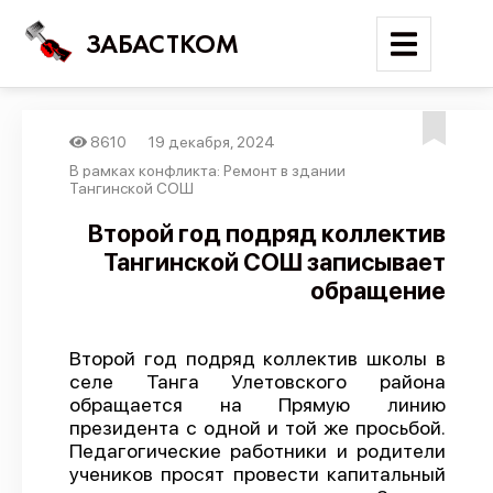
ЗАБАСТКОМ
8610
19 декабря, 2024
Войти
В рамках конфликта: Ремонт в здании
Тангинской СОШ
Поиск
Второй год подряд коллектив
Тангинской СОШ записывает
Новости
обращение
Карта событий
Трудовые конфликты
Второй год подряд коллектив школы в
Отчеты
селе Танга Улетовского района
обращается на Прямую линию
Предложить публикацию
президента с одной и той же просьбой.
Справочник
Педагогические работники и родители
учеников просят провести капитальный
API