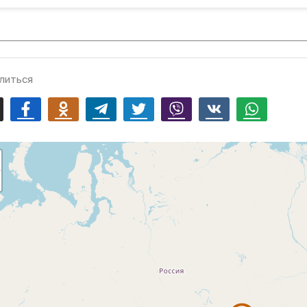
литься
mail
Facebook
Odnoklassniki
Telegram
Twitter
Viber
Vk
Whatsapp