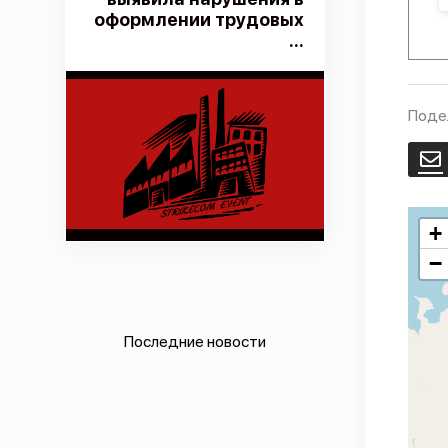
оформлении трудовых
...
Поде
E
+
−
Последние новости