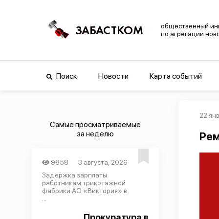
общественный ин
ЗАБАСТКОМ
по агрегации нов
Поиск
Новости
Карта событий
22 ян
Самые просматриваемые
за неделю
Рем
9858
3 августа, 2026
Задержка зарплаты
работникам трикотажной
фабрики АО «Виктория» в
...
Прокуратура в