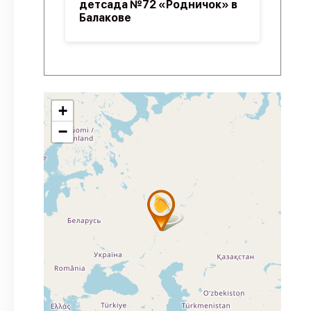
детсада №72 «Родничок» в
Балакове
+
−