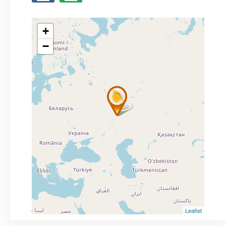
+
−
Leaflet