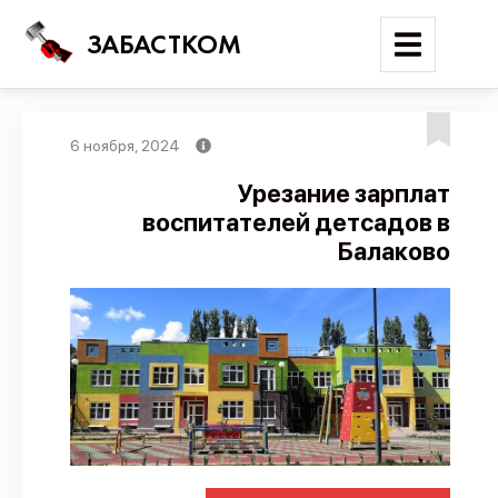
ЗАБАСТКОМ
6 ноября, 2024
Войти
Урезание зарплат
воспитателей детсадов в
Поиск
Балаково
Новости
Карта событий
Трудовые конфликты
Отчеты
Предложить публикацию
Справочник
API