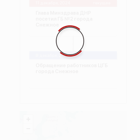
11 декабря, 2024
текущее
Глава Минздрава ДНР
посетил ГБ №2 города
Снежное
8 декабря, 2024
Обращение работников ЦГБ
города Снежное
+
−