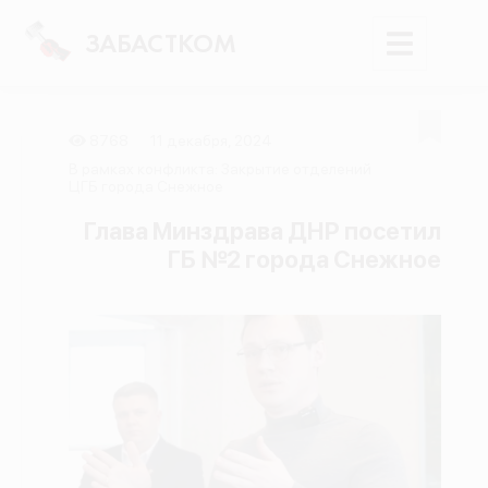
ЗАБАСТКОМ
8768
11 декабря, 2024
Войти
В рамках конфликта: Закрытие отделений
ЦГБ города Снежное
Поиск
Глава Минздрава ДНР посетил
ГБ №2 города Снежное
Новости
Карта событий
Трудовые конфликты
Отчеты
Предложить публикацию
Справочник
API