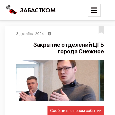
ЗАБАСТКОМ
8 декабря, 2024
Войти
Закрытие отделений ЦГБ
города Снежное
Поиск
Новости
Карта событий
Трудовые конфликты
Отчеты
Предложить публикацию
Справочник
Сообщить о новом событии
API