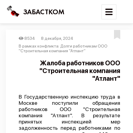
ЗАБАСТКОМ
8534
8 декабря, 2024
Войти
В рамках конфликта: Долги работникам ООО
"Строительная компания "Атлант"
Поиск
Жалоба работников ООО
"Строительная компания
Новости
"Атлант"
Карта событий
Трудовые конфликты
В Государственную инспекцию труда в
Отчеты
Москве поступили обращения
работников ООО "Строительная
Предложить публикацию
компания "Атлант". В результате
Справочник
принятых инспекцией мер
задолженность перед работниками по
API