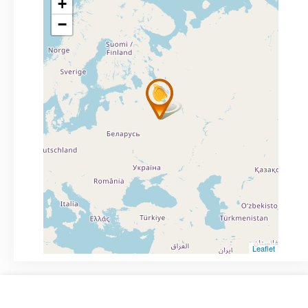
+
−
Leaflet