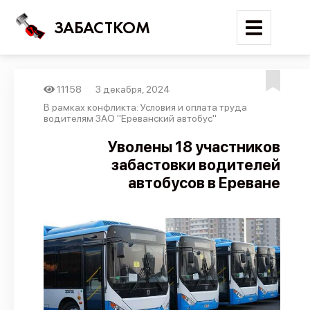
ЗАБАСТКОМ
11158
3 декабря, 2024
Войти
В рамках конфликта: Условия и оплата труда
водителям ЗАО "Ереванский автобус"
Поиск
Уволены 18 участников
забастовки водителей
Новости
автобусов в Ереване
Карта событий
Трудовые конфликты
Отчеты
Предложить публикацию
Справочник
API