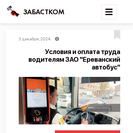
ЗАБАСТКОМ
3 декабря, 2024
Войти
Условия и оплата труда
водителям ЗАО "Ереванский
Поиск
автобус"
Новости
Карта событий
Трудовые конфликты
Отчеты
Предложить публикацию
Справочник
API