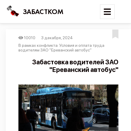
ЗАБАСТКОМ
10010
3 декабря, 2024
Войти
В рамках конфликта: Условия и оплата труда
водителям ЗАО "Ереванский автобус"
Поиск
Забастовка водителей ЗАО
"Ереванский автобус"
Новости
Карта событий
Трудовые конфликты
Отчеты
Предложить публикацию
Справочник
API