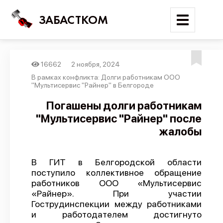
ЗАБАСТКОМ
16662
2 ноября, 2024
Войти
В рамках конфликта: Долги работникам ООО
"Мультисервис "Райнер" в Белгороде
Поиск
Погашены долги работникам
"Мультисервис "Райнер" после
Новости
жалобы
Карта событий
Трудовые конфликты
В ГИТ в Белгородской области
Отчеты
поступило коллективное обращение
работников ООО «Мультисервис
Предложить публикацию
«Райнер». При участии
Справочник
Гострудинспекции между работниками
и работодателем достигнуто
API