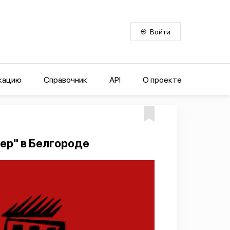
Войти
кацию
Справочник
API
О проекте
ер" в Белгороде