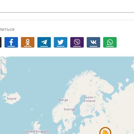
литься
mail
Facebook
Odnoklassniki
Telegram
Twitter
Viber
Vk
Whatsapp