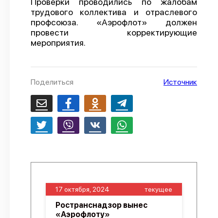
Проверки проводились по жалобам
трудового коллектива и отраслевого
О проекте
профсоюза. «Аэрофлот» должен
Политика конфиденциальности
провести корректирующие
мероприятия.
Поделиться
Источник
17 октября, 2024
текущее
Ространснадзор вынес
«Аэрофлоту»