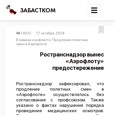
ЗАБАСТКОМ
14612
17 октября, 2024
Войти
В рамках конфликта: Продление полётных
смен в Аэрофлоте
Поиск
Ространснадзор вынес
«Аэрофлоту»
Новости
предостережение
Карта событий
Трудовые конфликты
Ространснадзор зафиксировал, что
Отчеты
продление полетных смен в
«Аэрофлоте» осуществлялось без
Предложить публикацию
согласования с профсоюзом. Также
Справочник
указано о фактах нарушения порядка
проведения медицинских осмотров.
API