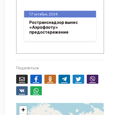
О проекте
17 октября, 2024
Политика конфиденциальности
Ространснадзор вынес
«Аэрофлоту»
предостережение
Поделиться
+