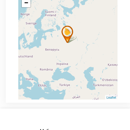
−
Leaflet