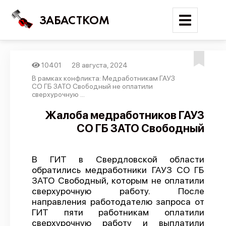
ЗАБАСТКОМ
10401
28 августа, 2024
Войти
В рамках конфликта: Медработникам ГАУЗ
СО ГБ ЗАТО Свободный не оплатили
сверхурочную ...
Поиск
Жалоба медработников ГАУЗ
Новости
СО ГБ ЗАТО Свободный
Карта событий
Трудовые конфликты
В ГИТ в Свердловской области
обратились медработники ГАУЗ СО ГБ
Отчеты
ЗАТО Свободный, которым не оплатили
Предложить публикацию
сверхурочную работу. После
направления работодателю запроса от
Справочник
ГИТ пяти работникам оплатили
сверхурочную работу и выплатили
API