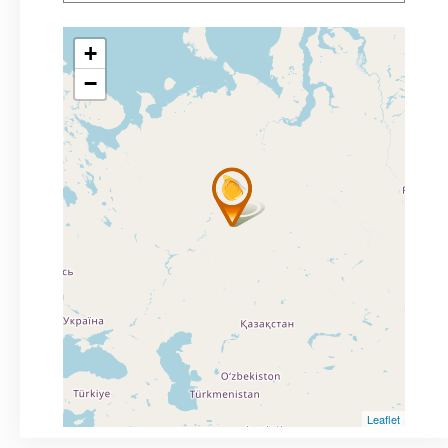
+
−
Leaflet