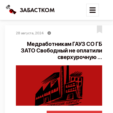
ЗАБАСТКОМ
28 августа, 2024
Войти
Медработникам ГАУЗ СО ГБ
ЗАТО Свободный не оплатили
Поиск
сверхурочную ...
Новости
Карта событий
Трудовые конфликты
Отчеты
Предложить публикацию
Справочник
API