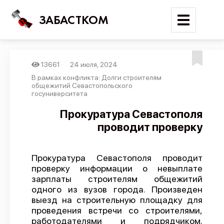
ЗАБАСТКОМ
13661
24 июля, 2024
Войти
В рамках конфликта: Долги строителям
общежитий Севастопольского
госуниверситета
Поиск
Прокуратура Севастополя
Новости
проводит проверку
Карта событий
Трудовые конфликты
Прокуратура Севастополя проводит
проверку информации о невыплате
Отчеты
зарплаты строителям общежитий
Предложить публикацию
одного из вузов города. Произведен
выезд на строительную площадку для
Справочник
проведения встречи со строителями,
работодателями и подрядчиком.
API