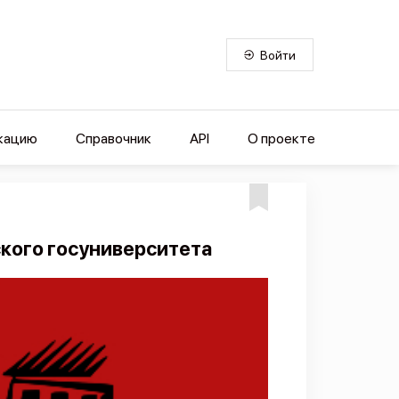
Войти
кацию
Справочник
API
О проекте
кого госуниверситета