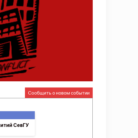
Сообщить о новом событии
итий СевГУ