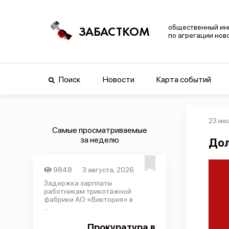
общественный ин
ЗАБАСТКОМ
по агрегации нов
Поиск
Новости
Карта событий
23 ию
Самые просматриваемые
за неделю
Дол
9848
3 августа, 2026
Задержка зарплаты
работникам трикотажной
фабрики АО «Виктория» в
...
Прокуратура в