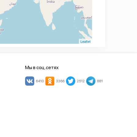
Leaflet
Мы в соц.сетях
6410
3366
2512
881