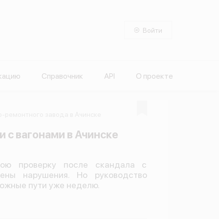
Войти
кацию
Справочник
API
О проекте
о-ремонтного завода в Ачинске
 с вагонами в Ачинске
вою проверку после скандала с
лены нарушения. Но руководство
ожные пути уже неделю.