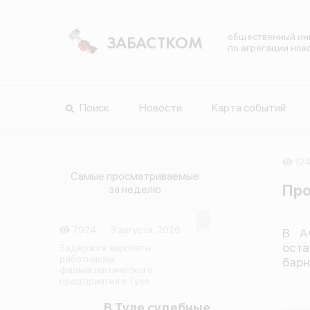
общественный ин
ЗАБАСТКОМ
по агрегации нов
Поиск
Новости
Карта событий
124
Самые просматриваемые
Про
за неделю
7924
3 августа, 2026
В А
ост
Задержка зарплаты
работникам
барн
фармацевтического
предприятия в Туле
В Туле судебные