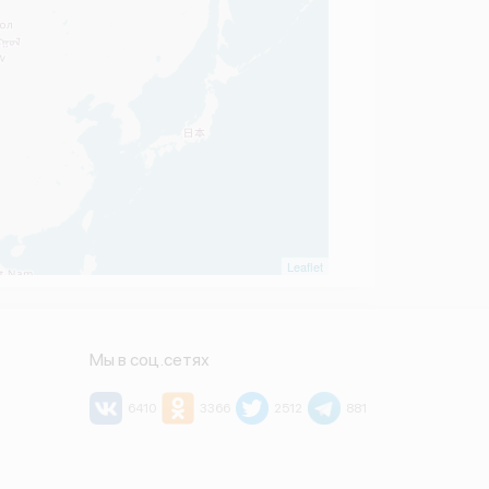
Leaflet
Мы в соц.сетях
6410
3366
2512
881