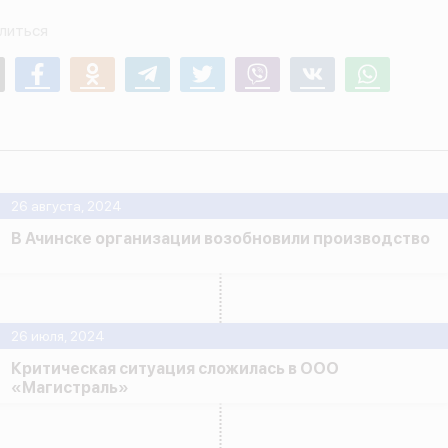
литься
mail
Facebook
Odnoklassniki
Telegram
Twitter
Viber
Vk
Whatsapp
26 августа, 2024
В Ачинске организации возобновили производство
26 июля, 2024
Критическая ситуация сложилась в ООО
«Магистраль»