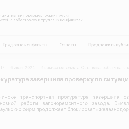
ициативный некоммерческий проект
остей о забастовках и трудовых конфликтах
Трудовые конфликты
Отчеты
Предложить публи
12
6 июля, 2024
В рамках конфликта: Остановка работы вагон
куратура завершила проверку по ситуации
чинске транспортная прокуратура завершила с
ановкой работы вагоноремонтного завода. Выяв
аульских фирм продолжает блокировать железнодор