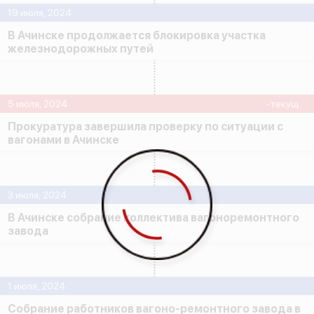
19 июля, 2024
В Ачинске продолжается блокировка участка
железнодорожных путей
5 июля, 2024
-текущ.
Прокуратура завершила проверку по ситуации с
вагонами в Ачинске
3 июля, 2024
В Ачинске собрание коллектива вагоноремонтного
завода
1 июля, 2024
Собрание работников вагоно-ремонтного завода в