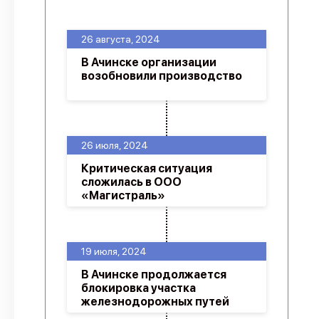
О проекте
26 августа, 2024
Политика конфиденциальности
В Ачинске организации
возобновили производство
26 июля, 2024
Критическая ситуация
сложилась в ООО
«Магистраль»
19 июля, 2024
В Ачинске продолжается
блокировка участка
железнодорожных путей