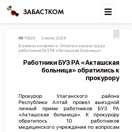
ЗАБАСТКОМ
11820
2 июля, 2024
Войти
В рамках конфликта: Оплата и охрана труда
работников БУЗ РА «Акташская больница»
Поиск
Работники БУЗ РА «Акташская
больница» обратились к
Новости
прокурору
Карта событий
Трудовые конфликты
Прокурор Улаганского района
Отчеты
Республики Алтай провел выездной
личный прием работников БУЗ РА
Предложить публикацию
«Акташская больница». К прокурору
Справочник
обратилось 10 работников
медицинского учреждения по вопросам
API