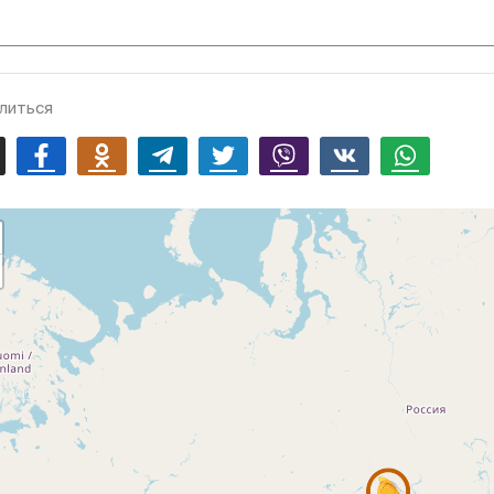
литься
mail
Facebook
Odnoklassniki
Telegram
Twitter
Viber
Vk
Whatsapp