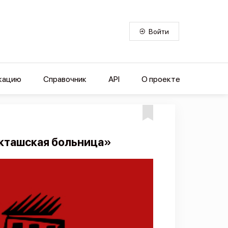
Войти
кацию
Справочник
API
О проекте
Акташская больница»