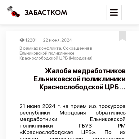
ЗАБАСТКОМ
12281
22 июня, 2024
Войти
В рамках конфликта: Сокращения в
Ельниковской поликлинике
Краснослободской ЦРБ (Мордовия)
Поиск
Жалоба медработников
Новости
Ельниковской поликлиники
Карта событий
Краснослободской ЦРБ ...
Трудовые конфликты
Отчеты
21 июня 2024 г. на прием и.о. прокурора
республики Мордовия обратились
Предложить публикацию
медработники Ельниковской
поликлиники ГБУЗ РМ
Справочник
«Краснослободская ЦРБ». По их
API
словам, сокращению подверглись