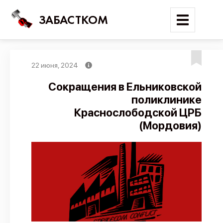
ЗАБАСТКОМ
22 июня, 2024
Войти
Сокращения в Ельниковской
поликлинике
Поиск
Краснослободской ЦРБ
Новости
(Мордовия)
Карта событий
Трудовые конфликты
Отчеты
Предложить публикацию
Справочник
API