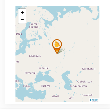
+
−
Leaflet