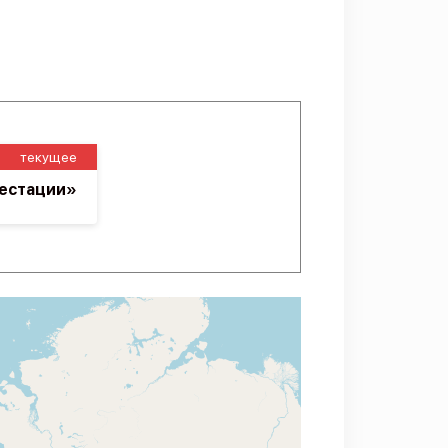
текущее
тестации»