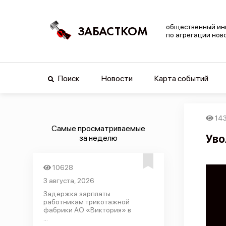
общественный ин
ЗАБАСТКОМ
по агрегации нов
Поиск
Новости
Карта событий
14
Самые просматриваемые
Уво
за неделю
10628
3 августа, 2026
Задержка зарплаты
работникам трикотажной
фабрики АО «Виктория» в
...