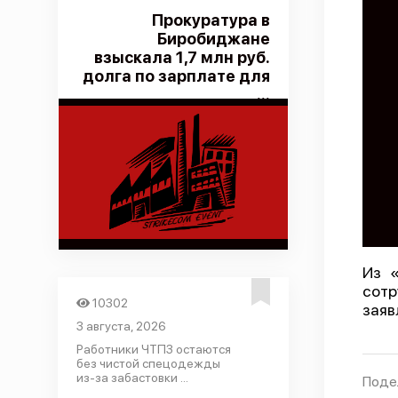
Прокуратура в
Биробиджане
взыскала 1,7 млн руб.
долга по зарплате для
...
Из «
сотр
10302
заяв
3 августа, 2026
Работники ЧТПЗ остаются
без чистой спецодежды
из-за забастовки ...
Поде