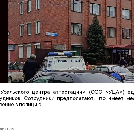
Уральского центра аттестации» (ООО «УЦА») ед
удников. Сотрудники предполагают, что имеет ме
ление в полицию.
литься