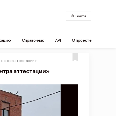
Войти
кацию
Справочник
API
О проекте
о центра аттестации»
нтра аттестации»