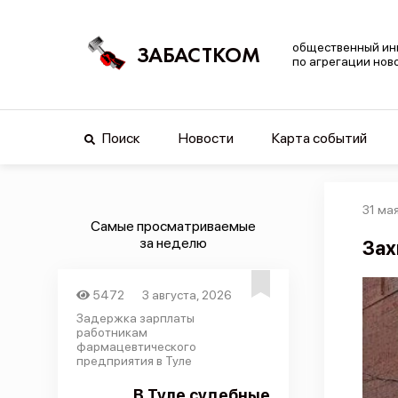
общественный ин
ЗАБАСТКОМ
по агрегации нов
Поиск
Новости
Карта событий
31 ма
Самые просматриваемые
за неделю
Зах
5472
3 августа, 2026
Задержка зарплаты
работникам
фармацевтического
предприятия в Туле
В Туле судебные