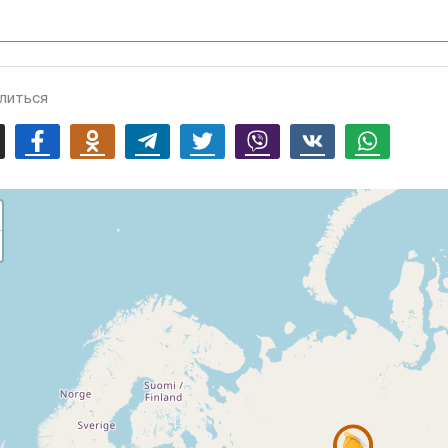
литься
mail
Facebook
Odnoklassniki
Telegram
Twitter
Viber
Vk
Whatsapp