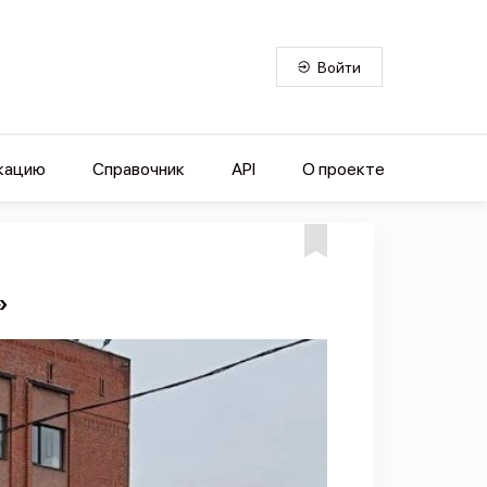
Войти
кацию
Справочник
API
О проекте
»