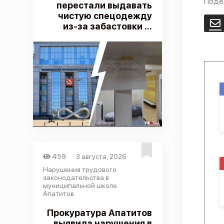
Поде
перестали выдавать
чистую спецодежду
E
из-за забастовки ...
459
3 августа, 2026
Нарушения трудового
законодательства в
муниципальной школе
Апатитов
Прокуратура Апатитов
выявила нарушения в