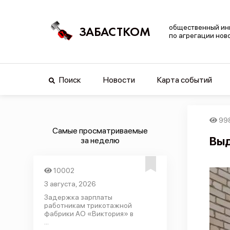
общественный ин
ЗАБАСТКОМ
по агрегации нов
Поиск
Новости
Карта событий
99
Самые просматриваемые
Выд
за неделю
10002
3 августа, 2026
Задержка зарплаты
работникам трикотажной
фабрики АО «Виктория» в
...