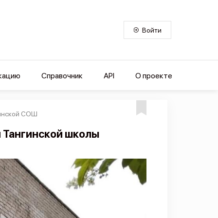
Войти
кацию
Справочник
API
О проекте
гинской СОШ
 Тангинской школы