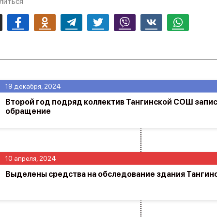
литься
mail
Facebook
Odnoklassniki
Telegram
Twitter
Viber
Vk
Whatsapp
19 декабря, 2024
Второй год подряд коллектив Тангинской СОШ запи
обращение
10 апреля, 2024
Выделены средства на обследование здания Тангин