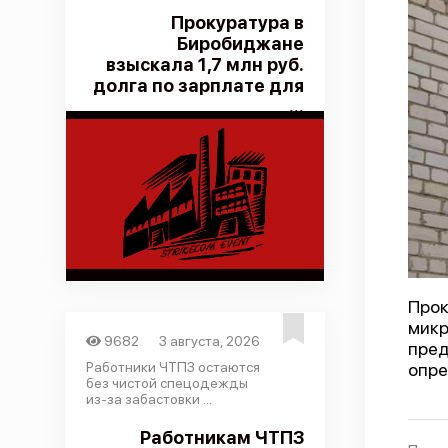
Прокуратура в
Биробиджане
взыскала 1,7 млн руб.
долга по зарплате для
...
Прок
микр
9682
3 августа, 2026
пред
Работники ЧТПЗ остаются
опре
без чистой спецодежды
из-за забастовки ...
Работникам ЧТПЗ