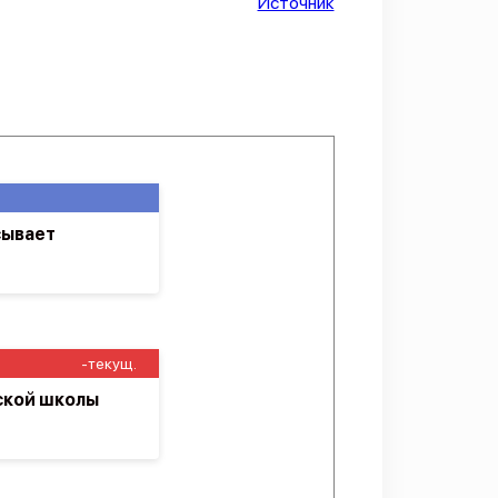
Источник
сывает
-текущ.
ской школы