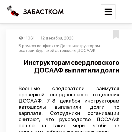
ЗАБАСТКОМ
11961
12 декабря, 2023
Войти
В рамках конфликта: Долги инструкторам
екатеринбургской автошколы ДОСААФ
Поиск
Инструкторам свердловского
ДОСААФ выплатили долги
Новости
Карта событий
Военные следователи займутся
Трудовые конфликты
проверкой свердловского отделения
Отчеты
ДОСААФ. 7-8 декабря инструкторам
автошколы выплатили долги по
Предложить публикацию
зарплате. Сотрудники организации
считают, что руководство ДОСААФ
Справочник
пошло на такие меры, чтобы не
API
допустить забастовки инструкторов.