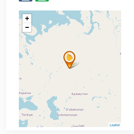
+
−
Leaflet