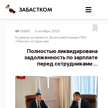
ЗАБАСТКОМ
15886
5 октября, 2023
Войти
В рамках конфликта: Долги работникам ПАО
«Тантал» в Саратове
Поиск
Полностью ликвидирована
задолженность по зарплате
Новости
перед сотрудниками ...
Карта событий
Трудовые конфликты
Отчеты
Предложить публикацию
Справочник
API