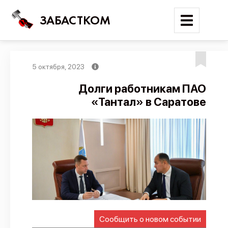
ЗАБАСТКОМ
5 октября, 2023
Войти
Долги работникам ПАО
«Тантал» в Саратове
Поиск
Новости
Карта событий
Трудовые конфликты
Отчеты
Предложить публикацию
Справочник
Сообщить о новом событии
API