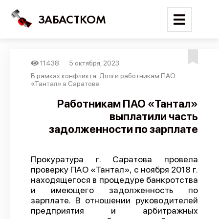
ЗАБАСТКОМ
11438
5 октября, 2023
Войти
В рамках конфликта: Долги работникам ПАО
«Тантал» в Саратове
Поиск
Работникам ПАО «Тантал»
выплатили часть
Новости
задолженности по зарплате
Карта событий
Трудовые конфликты
Прокуратура г. Саратова провела
Отчеты
проверку ПАО «Тантал», с ноября 2018 г.
находящегося в процедуре банкротства
Предложить публикацию
и имеющего задолженность по
Справочник
зарплате. В отношении руководителей
предприятия и арбитражных
API