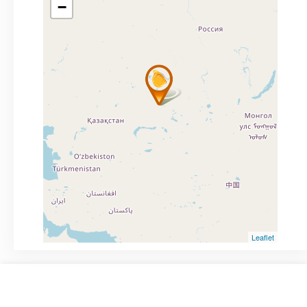
−
Leaflet