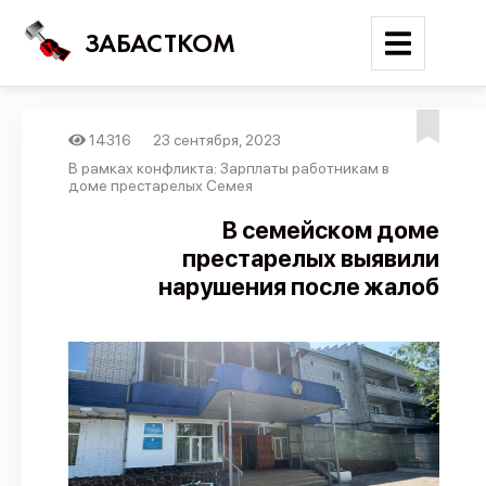
ЗАБАСТКОМ
14316
23 сентября, 2023
Войти
В рамках конфликта: Зарплаты работникам в
доме престарелых Семея
Поиск
В семейском доме
престарелых выявили
Новости
нарушения после жалоб
Карта событий
Трудовые конфликты
Отчеты
Предложить публикацию
Справочник
API