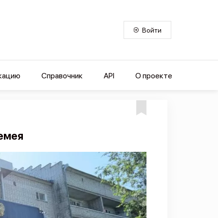
Войти
кацию
Справочник
API
О проекте
емея