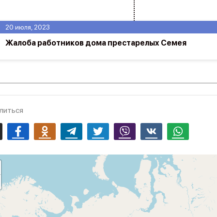
20 июля, 2023
Жалоба работников дома престарелых Семея
литься
mail
Facebook
Odnoklassniki
Telegram
Twitter
Viber
Vk
Whatsapp