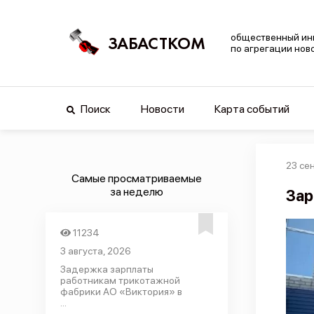
общественный ин
ЗАБАСТКОМ
по агрегации нов
Поиск
Новости
Карта событий
23 се
Самые просматриваемые
за неделю
Зар
11234
3 августа, 2026
Задержка зарплаты
работникам трикотажной
фабрики АО «Виктория» в
...