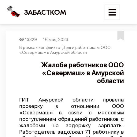
ЗАБАСТКОМ
13329
16 мая, 2023
Войти
В рамках конфликта: Долги работникам ООО
«Севермаш» в Амурской области
Поиск
Жалоба работников ООО
«Севермаш» в Амурской
Новости
области
Карта событий
Трудовые конфликты
ГИТ Амурской области провела
Отчеты
проверку в отношении ООО
«Севермаш» в связи с массовым
Предложить публикацию
поступлением обращений работников с
Справочник
жалобами на задержку зарплаты.
Работодатель задолжал 71 работнику в
API