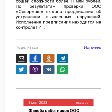
общей сложности более 11 млн рублей.
По результатам проверки ООО
О проекте
«Севермаш» выдано предписание об
Политика конфиденциальности
устранении выявленных нарушений.
Исполнение предписания находится на
контроле ГИТ.
Поделиться
Источник
3 мая, 2023
текущее
Жалоба работников ООО