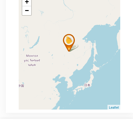
+
−
Leaflet