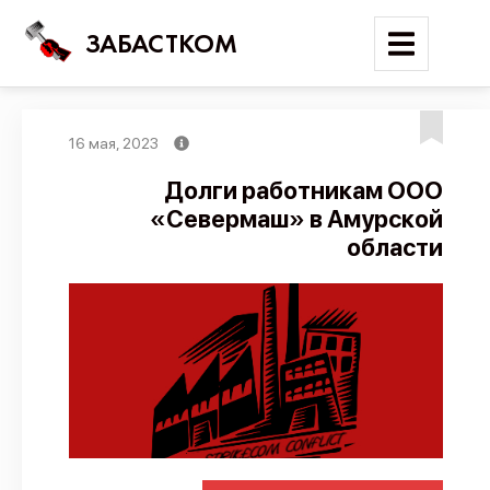
ЗАБАСТКОМ
16 мая, 2023
Войти
Долги работникам ООО
«Севермаш» в Амурской
Поиск
области
Новости
Карта событий
Трудовые конфликты
Отчеты
Предложить публикацию
Справочник
API