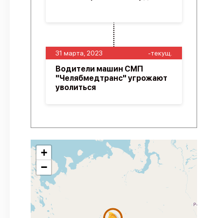
31 марта, 2023
-текущ.
Водители машин СМП
"Челябмедтранс" угрожают
уволиться
+
−