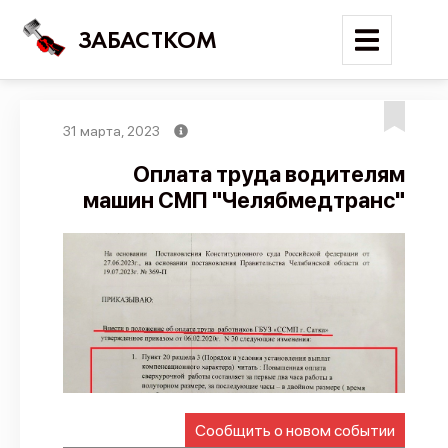
ЗАБАСТКОМ
31 марта, 2023
Войти
Оплата труда водителям
машин СМП "Челябмедтранс"
Поиск
Новости
Карта событий
Трудовые конфликты
Отчеты
Предложить публикацию
Справочник
Сообщить о новом событии
API