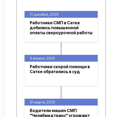
О проекте
11 декабря, 2023
Политика конфиденциальности
Работники СМП в Сатке
добились повышенной
оплаты сверхурочной работы
3 апреля, 2023
Работники скорой помощи в
Сатке обратились в суд
31 марта, 2023
Водители машин СМП
"Челябмедтранс" угрожают