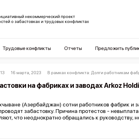
ициативный некоммерческий проект
остей о забастовках и трудовых конфликтах
Трудовые конфликты
Отчеты
Предложить публи
13
16 марта, 2023
В рамках конфликта: Долги работникам фаб
астовки на фабриках и заводах Arkoz Hol
хчыване (Азербайджан) сотни работников фабрик и з
проводят забастовку. Причина протестов - невыплата
ляют, что неоднократно обращались к руководству, н