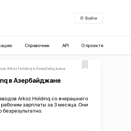
Войти
кацию
Справочник
API
О проекте
рик Arkoz Holdinq в Азербайджане
dinq в Азербайджане
аводов Arkoz Holdinq со вчерашнего
 рабочим зарплаты за 3 месяца. Они
о безрезультатно.