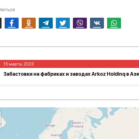
литься
mail
Facebook
Odnoklassniki
Telegram
Twitter
Viber
Vk
Whatsapp
15 марта, 2023
Забастовки на фабриках и заводах Arkoz Holdinq в А