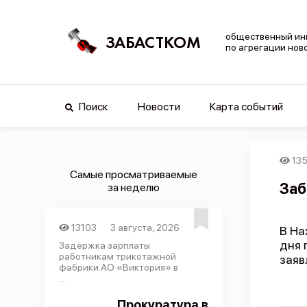
общественный ин
ЗАБАСТКОМ
по агрегации нов
Поиск
Новости
Карта событий
135
Самые просматриваемые
Заб
за неделю
13103
3 августа, 2026
В На
дня 
Задержка зарплаты
работникам трикотажной
заяв
фабрики АО «Виктория» в
...
Прокуратура в