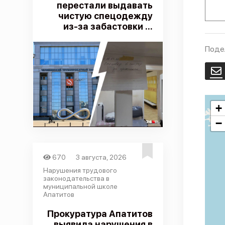
перестали выдавать
чистую спецодежду
из-за забастовки ...
Поде
E
+
−
670
3 августа, 2026
Нарушения трудового
законодательства в
муниципальной школе
Апатитов
Прокуратура Апатитов
выявила нарушения в