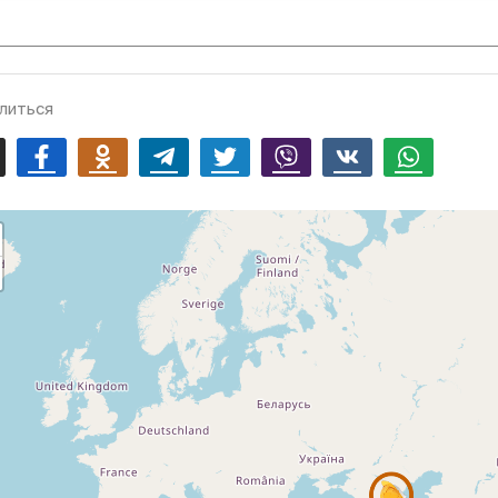
литься
mail
Facebook
Odnoklassniki
Telegram
Twitter
Viber
Vk
Whatsapp