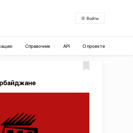
Войти
кацию
Справочник
API
О проекте
зербайджане