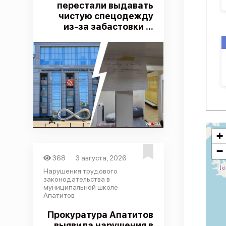
перестали выдавать
чистую спецодежду
из-за забастовки ...
+
−
368
3 августа, 2026
Нарушения трудового
законодательства в
муниципальной школе
Апатитов
Прокуратура Апатитов
выявила нарушения в