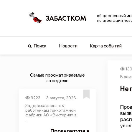
общественный ин
ЗАБАСТКОМ
по агрегации нов
Поиск
Новости
Карта событий
13
Самые просматриваемые
В рам
за неделю
Не 
9223
3 августа, 2026
Задержка зарплаты
Пров
работникам трикотажной
выяв
фабрики АО «Виктория» в
расп
...
увол
Прокуратура в