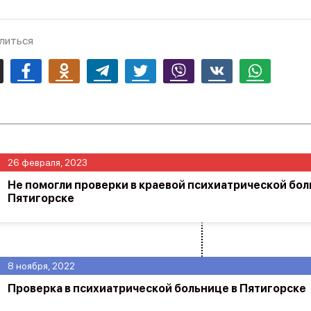
литься
mail
Facebook
Odnoklassniki
Telegram
Twitter
Viber
Vk
Whatsapp
26 февраля, 2023
Не помогли проверки в краевой психиатрической бол
Пятигорске
8 ноября, 2022
Проверка в психиатрической больнице в Пятигорске