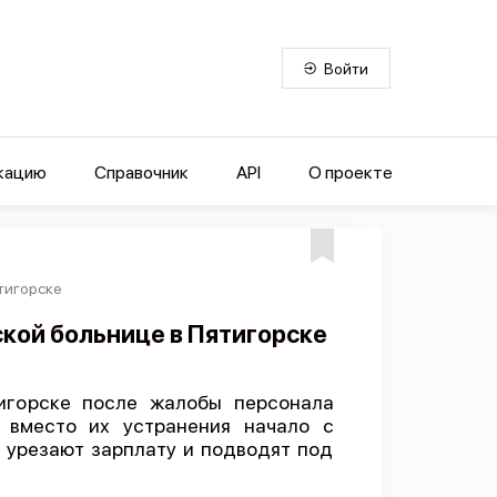
Войти
кацию
Справочник
API
О проекте
тигорске
ской больнице в Пятигорске
тигорске после жалобы персонала
 вместо их устранения начало с
 урезают зарплату и подводят под