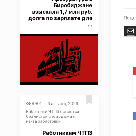
Биробиджане
взыскала 1,7 млн руб.
долга по зарплате для
Поде
...
E
8901
3 августа, 2026
Работники ЧТПЗ остаются
без чистой спецодежды
из-за забастовки ...
Работникам ЧТПЗ