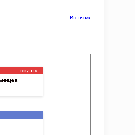
Источник
текущее
ьнице в