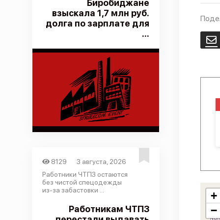
Биробиджане
взыскала 1,7 млн руб.
Поде
долга по зарплате для
...
E
8129
3 августа, 2026
Работники ЧТПЗ остаются
без чистой спецодежды
из-за забастовки ...
+
Работникам ЧТПЗ
−
перестали выдавать