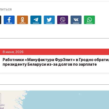
литься
mail
Facebook
Odnoklassniki
Telegram
Twitter
Viber
Vk
Whatsapp
8 июня, 2026
Работники «Мануфактура ФурЭлит» в Гродно обратил
президенту Беларуси из-за долгов по зарплате