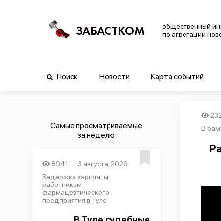
общественный ин
ЗАБАСТКОМ
по агрегации нов
Поиск
Новости
Карта событий
23
Самые просматриваемые
В рам
за неделю
Ра
8941
3 августа, 2026
Задержка зарплаты
работникам
фармацевтического
предприятия в Туле
В Туле судебные