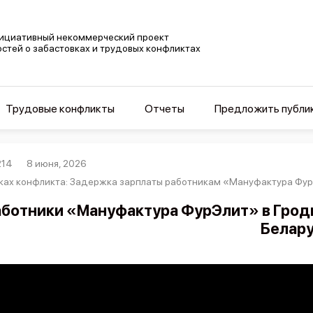
ициативный некоммерческий проект
остей о забастовках и трудовых конфликтах
Трудовые конфликты
Отчеты
Предложить публи
214
8 июня, 2026
ках конфликта: Задержка зарплаты работникам «Мануфактура Фур
ботники «Мануфактура ФурЭлит» в Гродн
Белару