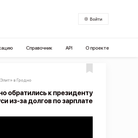
Войти
кацию
Справочник
API
О проекте
Элит» в Гродно
о обратились к президенту
си из-за долгов по зарплате