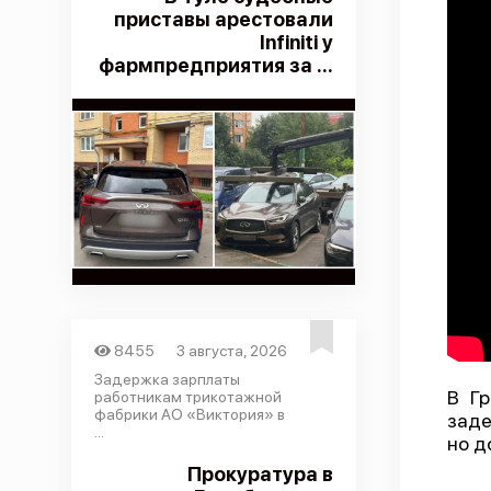
приставы арестовали
Infiniti у
фармпредприятия за ...
8455
3 августа, 2026
Задержка зарплаты
В Гр
работникам трикотажной
фабрики АО «Виктория» в
заде
...
но д
Прокуратура в