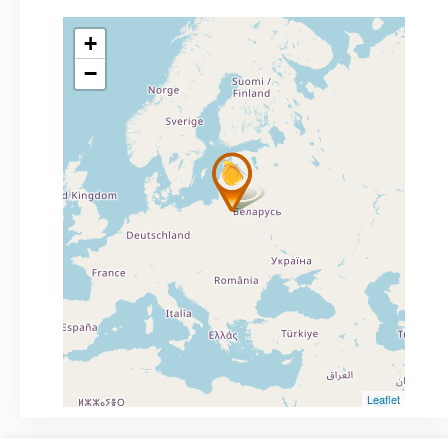
+
−
Leaflet