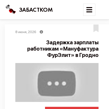
ЗАБАСТКОМ
8 июня, 2026
Войти
Задержка зарплаты
работникам «Мануфактура
Поиск
ФурЭлит» в Гродно
Новости
Карта событий
Трудовые конфликты
Отчеты
Предложить публикацию
Справочник
API