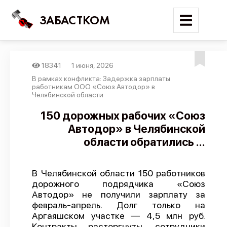
ЗАБАСТКОМ
18341
1 июня, 2026
Войти
В рамках конфликта: Задержка зарплаты
работникам ООО «Союз Автодор» в
Челябинской области
Поиск
150 дорожных рабочих «Союз
Новости
Автодор» в Челябинской
Карта событий
области обратились ...
Трудовые конфликты
Отчеты
В Челябинской области 150 работников
дорожного подрядчика «Союз
Предложить публикацию
Автодор» не получили зарплату за
февраль-апрель. Долг только на
Справочник
Аргаяшском участке — 4,5 млн руб.
API
Контракты расторгнуты, сотрудники