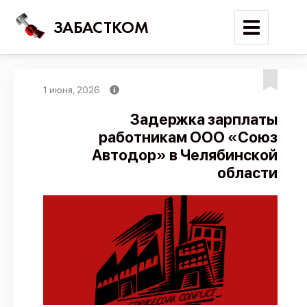
ЗАБАСТКОМ
1 июня, 2026
Войти
Задержка зарплаты
работникам ООО «Союз
Поиск
Автодор» в Челябинской
Новости
области
Карта событий
Трудовые конфликты
Отчеты
Предложить публикацию
Справочник
API