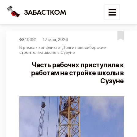
ЗАБАСТКОМ
10381
17 мая, 2026
Войти
В рамках конфликта: Долги новосибирским
строителям школы в Сузуне
Поиск
Часть рабочих приступила к
работам на стройке школы в
Новости
Сузуне
Карта событий
Трудовые конфликты
Отчеты
Предложить публикацию
Справочник
API