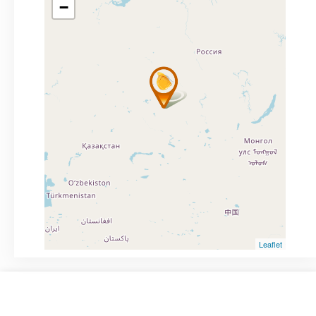
−
Leaflet