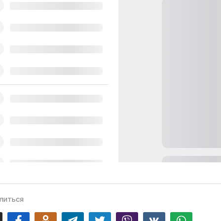
литься
mail
Facebook
Odnoklassniki
Telegram
Twitter
Viber
Vk
Whatsapp