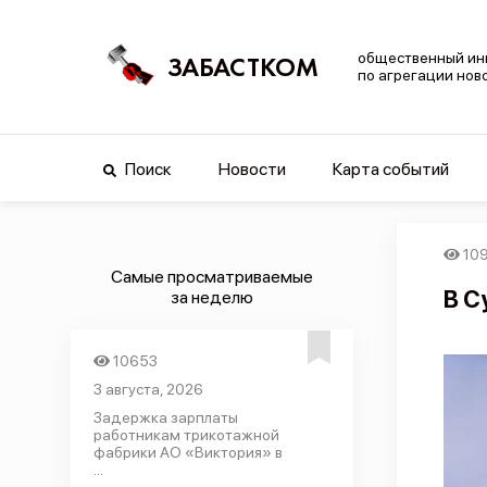
общественный ин
ЗАБАСТКОМ
по агрегации нов
Поиск
Новости
Карта событий
10
Самые просматриваемые
В С
за неделю
10653
3 августа, 2026
Задержка зарплаты
работникам трикотажной
фабрики АО «Виктория» в
...