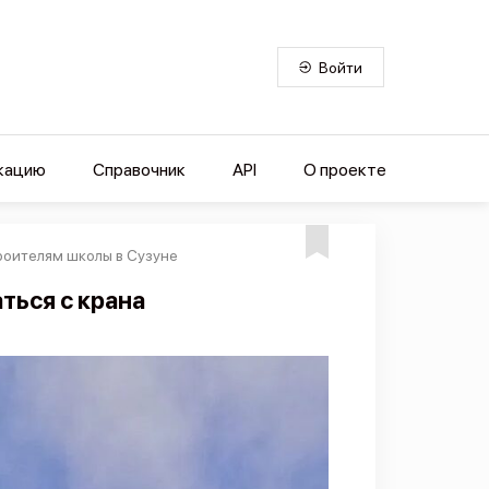
Войти
кацию
Справочник
API
О проекте
роителям школы в Сузуне
ться с крана