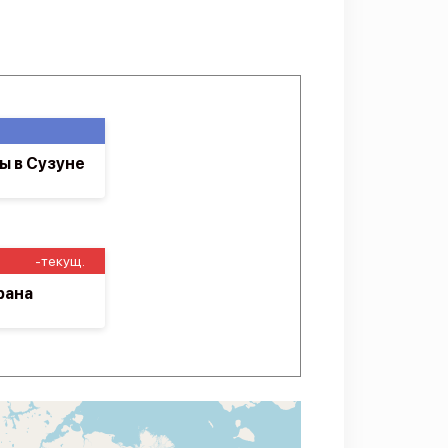
ы в Сузуне
-текущ.
рана