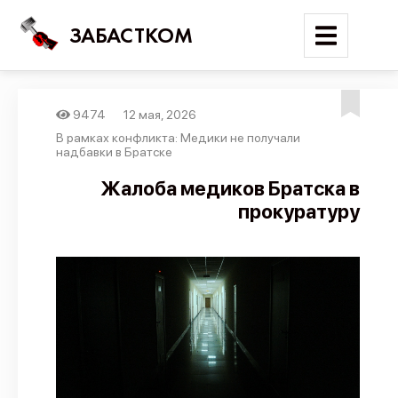
ЗАБАСТКОМ
9474
12 мая, 2026
Войти
В рамках конфликта: Медики не получали
надбавки в Братске
Поиск
Жалоба медиков Братска в
прокуратуру
Новости
Карта событий
Трудовые конфликты
Отчеты
Предложить публикацию
Справочник
API