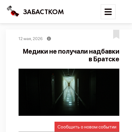
ЗАБАСТКОМ
12 мая, 2026
Войти
Медики не получали надбавки
в Братске
Поиск
Новости
Карта событий
Трудовые конфликты
Отчеты
Предложить публикацию
Справочник
Сообщить о новом событии
API