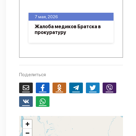
О проекте
7 мая, 2026
Политика конфиденциальности
Жалоба медиков Братска в
прокуратуру
Поделиться
+
−